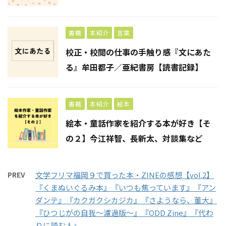
書籍
本紹介
言葉
校正・校閲の仕事の手触り感『文にあた
る』牟田都子／亜紀書房【読書記録】
書籍
本紹介
絵本
絵本・童話作家を紹介する本が好き【そ
の２】今江祥智、長新太、対談集など
PREV
文学フリマ福岡９で買った本・ZINEの感想【vol.2】
『くまぬいぐるみ本』『いつも焦っています』『アン
ダンテ』『カクガクシカジカ』『さようなら、董大』
『ひつじがの自我〜濾過版〜』『ODD Zine』『代わ
りに読む人』