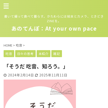
書いて撮って食べて暮らす。かたわらには絵本とカメラ、ときどき
ZINEを。
あのてんぽ：At your own pace
HOME
>
吃音
>
吃音
日々の思考
本紹介
雑記
「そうだ 吃音、知ろう。」
2024年2月14日
2025年11月11日