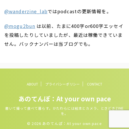
@wanderzine_lab
ではpodcastの更新情報を。
@mogu2bun
は以前、たまに400字or600字エッセイ
を投稿したりしていましたが、最近は稼働できていま
せん。バックナンバーは当ブログでも。
ABOUT
プライバシーポリシー
CONTACT
あのてんぽ：At your own pace
書いて撮って食べて暮らす。かたわらには絵本とカメラ、ときどきZINE
を。
© 2026 あのてんぽ：At your own pace