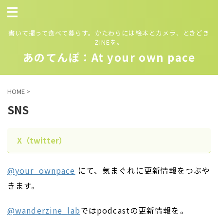
書いて撮って食べて暮らす。かたわらには絵本とカメラ、ときどき
ZINEを。
あのてんぽ：At your own pace
HOME
>
SNS
X（twitter）
@your_ownpace
にて、気まぐれに更新情報をつぶや
きます。
@wanderzine_lab
ではpodcastの更新情報を。