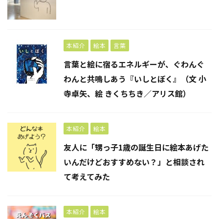
本紹介
絵本
言葉
言葉と絵に宿るエネルギーが、ぐわんぐ
わんと共鳴しあう『いしとぼく』（文 小
寺卓矢、絵 きくちちき／アリス館）
本紹介
絵本
友人に「甥っ子1歳の誕生日に絵本あげた
いんだけどおすすめない？」と相談され
て考えてみた
本紹介
絵本