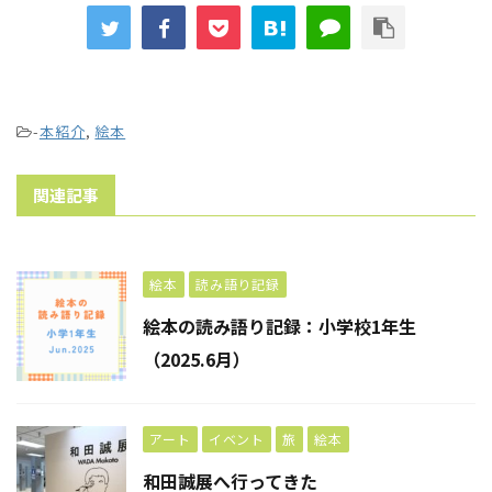
-
本紹介
,
絵本
関連記事
絵本
読み語り記録
絵本の読み語り記録：小学校1年生
（2025.6月）
アート
イベント
旅
絵本
和田誠展へ行ってきた