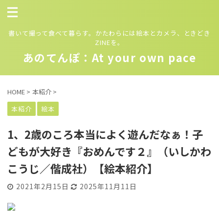
書いて撮って食べて暮らす。かたわらには絵本とカメラ、ときどき
ZINEを。
あのてんぽ：At your own pace
HOME
>
本紹介
>
本紹介
絵本
1、2歳のころ本当によく遊んだなぁ！子
どもが大好き『おめんです２』（いしかわ
こうじ／偕成社）【絵本紹介】
2021年2月15日
2025年11月11日