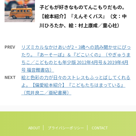
子どもが好きなものてんこもりだもの。
【絵本紹介】『えんそくバス』（文：中
川ひろたか、絵：村上康成／童心社）
PREV
リズミカルなかけあいが2・3歳への読み聞かせにぴっ
たり。『あーそーぼ』＆『どこいくの』（やぎゅうま
ちこ／こどものとも年少版 2012年4月号＆2019年4月
号 福音館書店）
NEXT
絵と色彩の力が日々のストレスもふっとばしてくれる
よ。【偏愛絵本紹介】『こどもたちはまっている』
（荒井良二／亜紀書房）
ABOUT
プライバシーポリシー
CONTACT