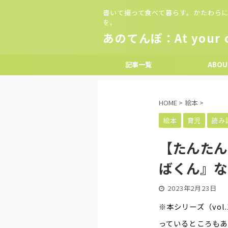
書いて撮って食べて暮らす。かたわらに
を。
あのてんぽ：At your o
記事一覧
ABOU
HOME
>
絵本
>
絵本
育児
読み
【たんたんと
ばくん』な
2023年2月23日
※本シリーズ（vol
っているところもあ