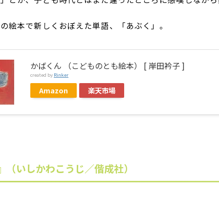
この絵本で新しくおぼえた単語、「あぶく」。
かばくん （こどものとも絵本） [ 岸田衿子 ]
created by
Rinker
Amazon
楽天市場
』（いしかわこうじ／偕成社）