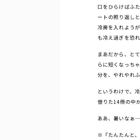
口をひらけばふ
ートの照り返し
冷房を入れよう
も冷え過ぎを恐
まあだから、と
らに短くなっち
分を、やれやれ
というわけで、
借りた14冊の中
ああ、暑いなぁ
※『たんたんと