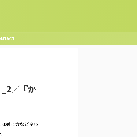
ONTACT
月_2／『か
時とは感じ方など変わ
す。