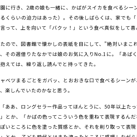
園に行き、2歳の娘も一緒に、かばがスイカを食べるシー
なるくらいの迫力はあった）。その後しばらくは、家でも「
と言って、上を向いて「バクッ！」という食べ真似をして喜
たので、図書館で懐かしの表紙を目にして、”絶対いまこ
、その週借りたなかでは娘のお気に入りNo.1に。「あば
に抱えては、繰り返し読んでと持ってきた。
キャベツまるごとをガバッ、とおおきな口で食べるシーンが
、楽しんでいたのかなと思う。
「ああ、ロングセラー作品ってほんとうに、50年以上た
あ」とか、「かばの色ってこういう色を重ねて表現するんだ
っぽいところに色を塗った質感とか、それを削り取って表現
あ」とか、子ども時代とはまた違ったところに感嘆しながら