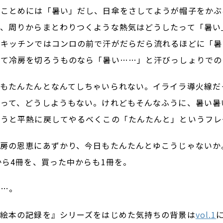
たことめには「暑い」だし、日傘をさしてようが帽子をかぶ
と、周りからまとわりつくような熱気はどうしたって「暑い
がキッチンではコンロの前で汗がだらだら流れるほどに「暑
れて冷房を切ろうものなら「暑い……」と汗びっしょりでの
てもたんたんとなんてしちゃいられない。イライラ導火線だ
ゃって、どうしようもない。けれどもそんなふうに、暑い暑
ふうと平熱に戻してやるべくこの「たんたんと」というフレ
冷房の恩恵にあずかり、今日もたんたんとゆこうじゃないか
から4冊を、買った中からも1冊を。
……。
、絵本の記録を』シリーズをはじめた気持ちの背景は
vol.1