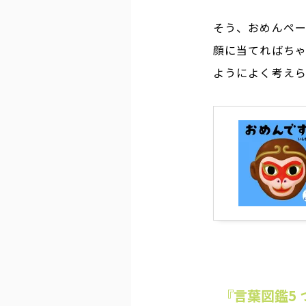
そう、おめんペ
顔に当てればち
ようによく考え
『言葉図鑑5