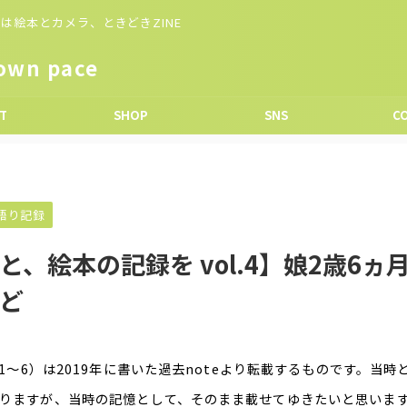
は絵本とカメラ、ときどきZINE
wn pace
T
SHOP
SNS
C
語り記録
、絵本の記録を vol.4】娘2歳6ヵ
ど
.1〜6）は2019年に書いた過去noteより転載するものです。当
りますが、当時の記憶として、そのまま載せてゆきたいと思いま