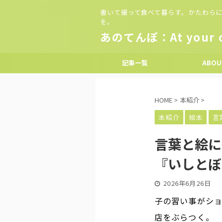
書いて撮って食べて暮らす。かたわらに
を。
あのてんぽ：At your o
記事一覧
ABOU
HOME
>
本紹介
>
本紹介
絵本
言
言葉と絵に
『いしとぼ
2026年6月26日
子の習い事がシ
店をぶらつく。