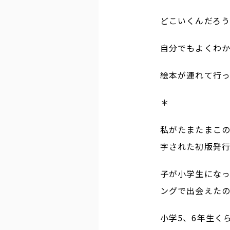
どこいくんだろ
自分でもよくわ
絵本が連れて行
＊
私がたまたまこの
字された初版発行日
子が小学生にな
ングで出会えた
小学5、6年生く