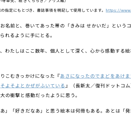
小寺卓矢、絵 きくちちき／アリス館）
館の指定にもとづき、書誌事項を明記して使用しています。
https://www
お名前と、巻いてあった帯の「きみは せかいだ」という
せられるように手にとる。
と、わたしはここ数年、個人として深く、心から感動する絵
めりこむきっかけになった『
あさになったのでまどをあけま
『
そよそよとかぜがふいている
』（長新太／復刊ドットコム
最大の衝撃と感動だったように思う。
なあ」「好きだなあ」と思う絵本は何冊もある。あとは「発