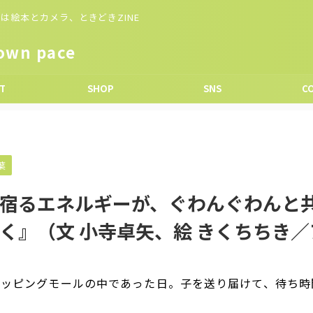
は絵本とカメラ、ときどきZINE
wn pace
T
SHOP
SNS
C
葉
宿るエネルギーが、ぐわんぐわんと
く』（文 小寺卓矢、絵 きくちちき
ョッピングモールの中であった日。子を送り届けて、待ち時