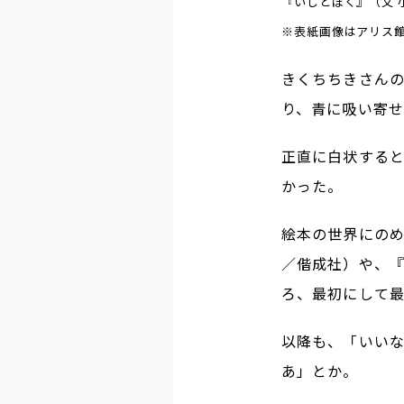
『いしとぼく』（文 
※表紙画像はアリス
きくちちきさんの
り、青に吸い寄
正直に白状する
かった。
絵本の世界にの
／偕成社）や、
ろ、最初にして
以降も、「いい
あ」とか。