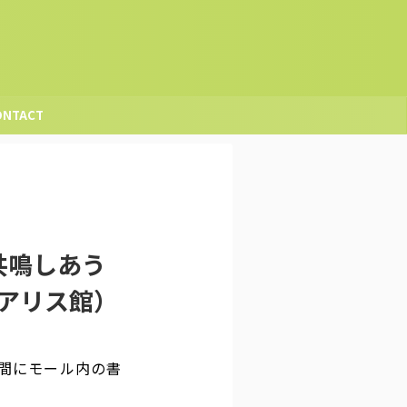
ONTACT
共鳴しあう
／アリス館）
間にモール内の書