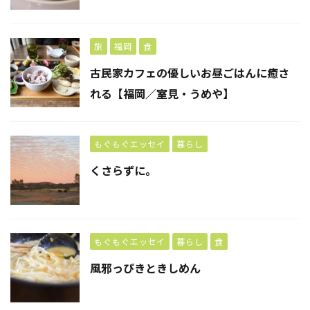
旅
福岡
食
古民家カフェの優しいお昼ごはんに癒さ
れる【福岡／室見・うめや】
もぐもぐエッセイ
暮らし
くさらずに。
もぐもぐエッセイ
暮らし
食
風邪っぴきときしめん