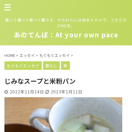
書いて撮って食べて暮らす。かたわらには絵本とカメラ、ときどき
ZINEを。
あのてんぽ：At your own pace
HOME
>
エッセイ
>
もぐもぐエッセイ
>
もぐもぐエッセイ
暮らし
食
じみなスープと米粉パン
2022年11月14日
2023年1月11日