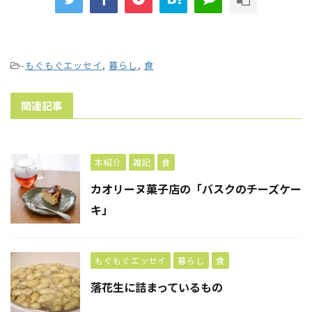
-
もぐもぐエッセイ
,
暮らし
,
食
関連記事
本紹介
雑記
食
カオリーヌ菓子店の「バスクのチーズケー
キ」
もぐもぐエッセイ
暮らし
食
落花生に詰まっているもの