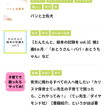
暮らし
育児
食
パンと土佐犬
絵本
育児
読み語り記録
【たんたんと、絵本の記録を vol.3】娘2
歳6ヵ月／『おとうさん・パパ・おとうち
ゃん』など
書籍
本紹介
育児
育児に携わるすべての人へ推したい『カリ
スマ保育士てぃ先生の子育てで困った
ら、これやってみ！』（てぃ先生／ダイヤ
モンド社）【書籍紹介、というかほぼ著