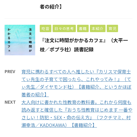
者の紹介】
吃音
日々の思考
書籍
本紹介
育児
『注文に時間がかかるカフェ』（大平一
枝／ポプラ社）読書記録
PREV
育児に携わるすべての人へ推したい『カリスマ保育士
てぃ先生の子育てで困ったら、これやってみ！』（て
ぃ先生／ダイヤモンド社）【書籍紹介、というかほぼ
著者の紹介】
NEXT
大人向けに書かれた性教育の教科書。これから何度も
読み返すと確信した『おうち性教育はじめます 一番や
さしい！防犯・SEX・命の伝え方』（フクチマミ、村
瀬幸浩／KADOKAWA）【書籍紹介】