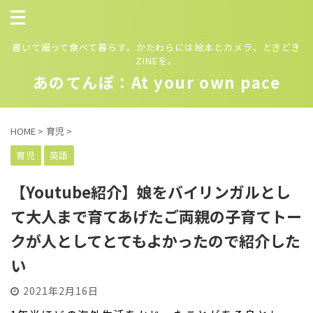
書いて撮って食べて暮らす。かたわらには絵本とカメラ、ときどき
ZINEを。
あのてんぽ：At your own pace
HOME
>
育児
>
育児
英語
【Youtube紹介】娘をバイリンガルとし
て大人まで育てあげたご両親の子育てトー
クが人としてとてもよかったので紹介した
い
2021年2月16日