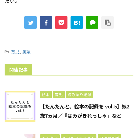
たい。
-
育児
,
英語
関連記事
絵本
育児
読み語り記録
【たんたんと、絵本の記録を vol.5】娘2
歳7ヵ月／『はみがきれっしゃ』など
エッセイ
もぐもぐエッセイ
日々の思考