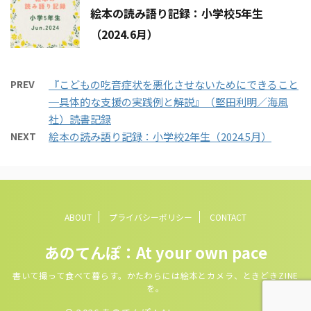
絵本の読み語り記録：小学校5年生
（2024.6月）
PREV
『こどもの吃音症状を悪化させないためにできること
─具体的な支援の実践例と解説』（堅田利明／海風
社）読書記録
NEXT
絵本の読み語り記録：小学校2年生（2024.5月）
ABOUT
プライバシーポリシー
CONTACT
あのてんぽ：At your own pace
書いて撮って食べて暮らす。かたわらには絵本とカメラ、ときどきZINE
を。