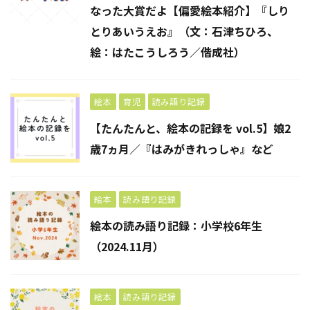
なった大賞だよ【偏愛絵本紹介】『しり
とりあいうえお』（文：石津ちひろ、
絵：はたこうしろう／偕成社）
絵本
育児
読み語り記録
【たんたんと、絵本の記録を vol.5】娘2
歳7ヵ月／『はみがきれっしゃ』など
絵本
読み語り記録
絵本の読み語り記録：小学校6年生
（2024.11月）
絵本
読み語り記録